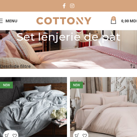
0
MENU
0,00
MD
Set lenjerie de pat
Prima pagină
Catalog Produse
Set lenjerie de pat
Pagina 10
Afișez 217 - 227 din 227 de rezultate
Deschide filtre
NEW
NEW