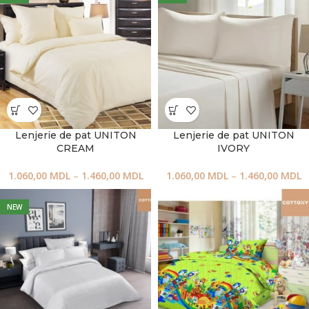
Lenjerie de pat UNITON
Lenjerie de pat UNITON
CREAM
IVORY
1.060,00
MDL
–
1.460,00
MDL
1.060,00
MDL
–
1.460,00
MDL
NEW