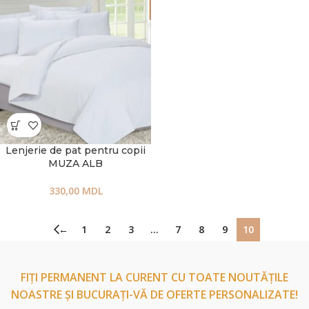
Lenjerie de pat pentru copii
MUZA ALB
330,00
MDL
←
1
2
3
…
7
8
9
10
FIȚI PERMANENT LA CURENT CU TOATE NOUTĂȚILE
NOASTRE ȘI BUCURAȚI-VĂ DE OFERTE PERSONALIZATE!