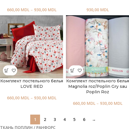
660,00
MDL
–
930,00
MDL
930,00
MDL
Комплект постельного белья
Комплект постельного белья
LOVE RED
Magnolia roz/Poplin Gry sau
Poplin Roz
660,00
MDL
–
930,00
MDL
660,00
MDL
–
930,00
MDL
1
2
3
4
5
6
→
ТКАНЬ ПОПЛИН / РАНФОРС