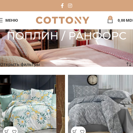
0
МЕНЮ
0,00
MD
ПОПЛИН / РАНФОРС
Главная
Каталог
Тип ткани
ПОПЛИН / РАНФОРС
Отображение 1–24 из 144
Открыть фильтры