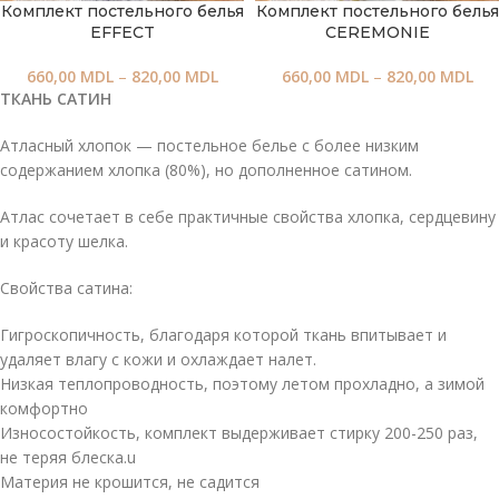
Комплект постельного белья
Комплект постельного белья
EFFECT
CEREMONIE
660,00
MDL
–
820,00
MDL
660,00
MDL
–
820,00
MDL
ТКАНЬ САТИН
Атласный хлопок — постельное белье с более низким
содержанием хлопка (80%), но дополненное сатином.
Атлас сочетает в себе практичные свойства хлопка, сердцевину
и красоту шелка.
Свойства сатина:
Гигроскопичность, благодаря которой ткань впитывает и
удаляет влагу с кожи и охлаждает налет.
Низкая теплопроводность, поэтому летом прохладно, а зимой
комфортно
Износостойкость, комплект выдерживает стирку 200-250 раз,
не теряя блеска.u
Материя не крошится, не садится