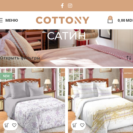
0
МЕНЮ
0,00
MD
САТИН
Главная
Каталог
Тип ткани
САТИН
Показаны все результаты (2)
Открыть фильтры
NEW