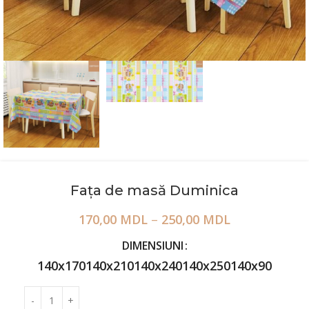
Fața de masă Duminica
170,00
MDL
–
250,00
MDL
DIMENSIUNI
140x170
140x210
140x240
140x250
140x90