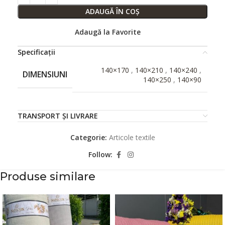
ADAUGĂ ÎN COȘ
Adaugă la Favorite
Specificații
140×170
,
140×210
,
140×240
,
DIMENSIUNI
140×250
,
140×90
TRANSPORT ȘI LIVRARE
Categorie:
Articole textile
Follow:
Produse similare