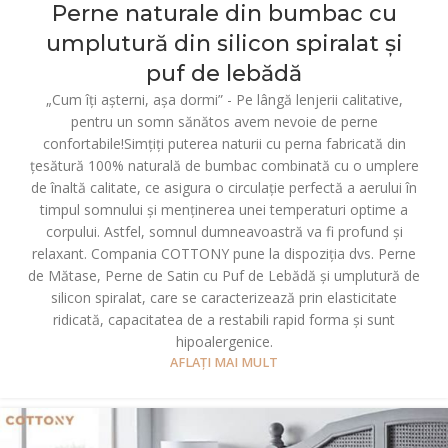
Perne naturale din bumbac cu
umplutură din silicon spiralat și
puf de lebădă
„Cum îţi așterni, așa dormi” - Pe lângă lenjerii calitative,
pentru un somn sănătos avem nevoie de perne
confortabile!Simțiți puterea naturii cu perna fabricată din
țesătură 100% naturală de bumbac combinată cu o umplere
de înaltă calitate, ce asigura o circulație perfectă a aerului în
timpul somnului și menținerea unei temperaturi optime a
corpului. Astfel, somnul dumneavoastră va fi profund și
relaxant. Compania COTTONY pune la dispoziția dvs. Perne
de Mătase, Perne de Satin cu Puf de Lebădă și umplutură de
silicon spiralat, care se caracterizează prin elasticitate
ridicată, capacitatea de a restabili rapid forma și sunt
hipoalergenice.
AFLAȚI MAI MULT