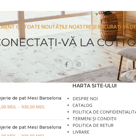
CURENT CU TOATE NOUTĂȚILE NOASTRE ȘI BUCURAȚI-VĂ DE
CONECTAŢI-VĂ LA COTT
HARTA SITE-ULUI
jerie de pat Mesi Barselona
DESPRE NOI
CATALOG
,00
MDL
–
930,00
MDL
POLITICA DE CONFIDENȚIALIT
TERMENI ȘI CONDIȚII
POLITICA DE RETUR
jerie de pat Mesi Barselona
LIVRARE
,00
MDL
–
930,00
MDL