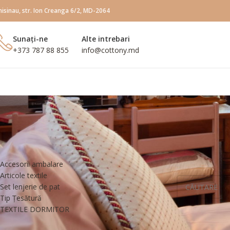
hisinau, str. Ion Creanga 6/2, MD-2064
Sunați-ne
Alte intrebari
+373 787 88 855
info@сottony.md
CATEGORII DE PRODUSE
Prima pagină
Pr
Accesorii ambalare
Nu a fost găsit 
Articole textile
Set lenjerie de pat
Tip Țesătură
TEXTILE DORMITOR