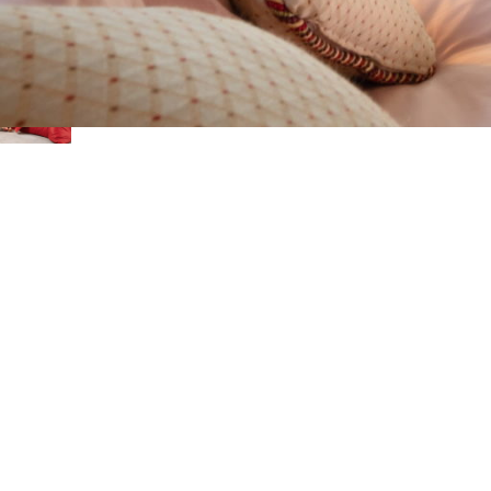
PRODUSE
Lenjerie de pat RED STRIPE
795,00
MDL
–
1.095,00
MDL