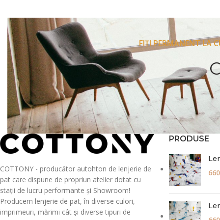
FIȚI PERMANENT LA 
PRODUSE
Len
COTTONY - producător autohton de lenjerie de
660
pat care dispune de propriun atelier dotat cu
stații de lucru performante și Showroom!
Producem lenjerie de pat, în diverse culori,
Len
imprimeuri, mărimi cât și diverse tipuri de
660