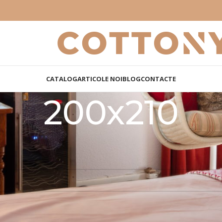
CATALOG
ARTICOLE NOI
BLOG
CONTACTE
200x210
oduct Dimensiuni
200x210
niciun produs care să se potrivească cu selecția ta.