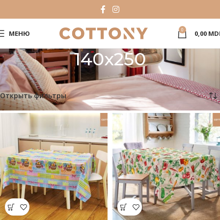
0
МЕНЮ
0,00
MD
140x250
Главная
Product Dimensiuni
140x250
Показаны все результаты (3)
Открыть фильтры