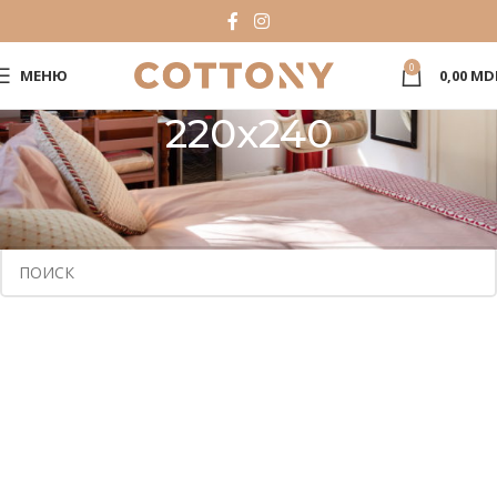
0
МЕНЮ
0,00
MD
220x240
Главная
Product Dimensiuni
220x240
Товаров, соответствующих вашему запросу, не обнаружено.