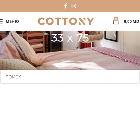
0
МЕНЮ
0,00
MD
33 x 75
Главная
Product Dimensiuni
33 x 75
Товаров, соответствующих вашему запросу, не обнаружено.