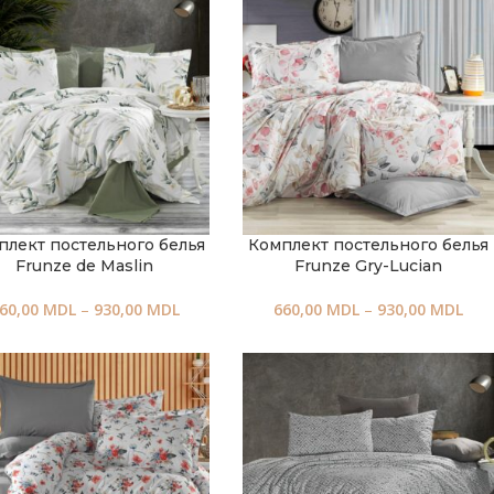
плект постельного белья
Комплект постельного белья
Frunze de Maslin
Frunze Gry-Lucian
60,00
MDL
–
930,00
MDL
660,00
MDL
–
930,00
MDL