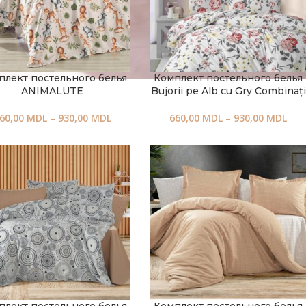
плект постельного белья
Комплект постельного белья
ANIMALUTE
Bujorii pe Alb cu Gry Combinați
60,00
MDL
–
930,00
MDL
660,00
MDL
–
930,00
MDL