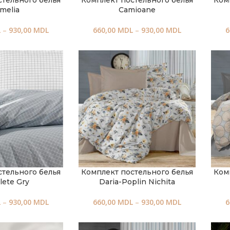
стельного белья
Комплект постельного белья
Ком
melia
Camioane
L
–
930,00
MDL
660,00
MDL
–
930,00
MDL
6
стельного белья
Комплект постельного белья
Ком
lete Gry
Daria-Poplin Nichita
L
–
930,00
MDL
660,00
MDL
–
930,00
MDL
6