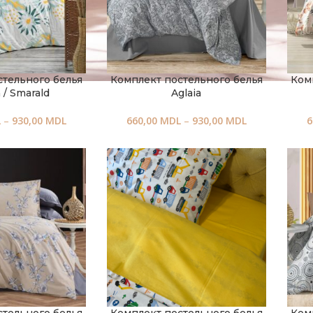
стельного белья
Комплект постельного белья
Ком
 / Smarald
Aglaia
L
–
930,00
MDL
660,00
MDL
–
930,00
MDL
6