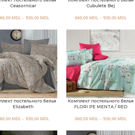
плект постельного белья
Комплект постельного белья
Ceasornicar
Cubulete Bej
60,00
MDL
–
930,00
MDL
660,00
MDL
–
930,00
MDL
плект постельного белья
Комплект постельного белья
Elizabeth
FLORI PE MENTA / RED
60,00
MDL
–
930,00
MDL
660,00
MDL
–
930,00
MDL