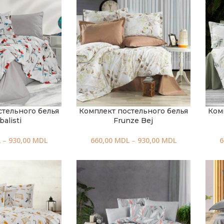
стельного белья
Комплект постельного белья
Ком
balisti
Frunze Bej
L
–
930,00
MDL
660,00
MDL
–
930,00
MDL
6