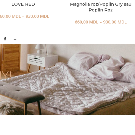
LOVE RED
Magnolia roz/Poplin Gry sau
Poplin Roz
60,00
MDL
–
930,00
MDL
660,00
MDL
–
930,00
MDL
6
→
Y!