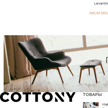
Levanti
660,00
MD
ТОВАРЫ
На