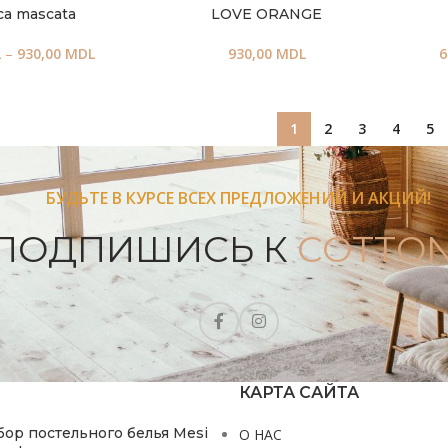
ca mascata
LOVE ORANGE
L
–
930,00
MDL
930,00
MDL
6
1
2
3
4
5
БУДЬТЕ В КУРСЕ ВСЕХ ПРЕДЛОЖЕНИЙ И АКЦИЙ!
ПОДПИШИСЬ К
COTTON
КАРТА САЙТА
бор постельного белья Mesi
О НАС