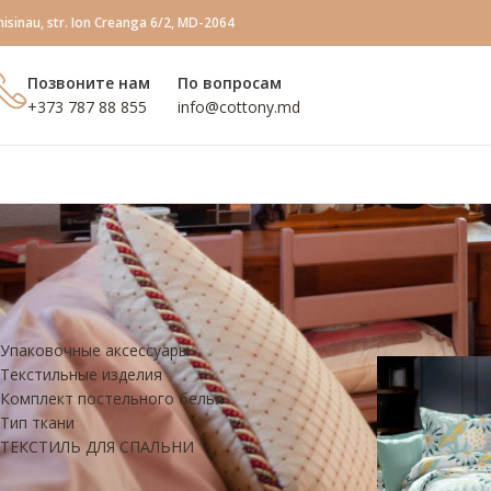
hisinau, str. Ion Creanga 6/2, MD-2064
Позвоните нам
По вопросам
+373 787 88 855
info@сottony.md
КАТЕГОРИИ ТОВАРОВ
Главная
Produc
Упаковочные аксессуары
Текстильные изделия
Комплект постельного белья
Тип ткани
ТЕКСТИЛЬ ДЛЯ СПАЛЬНИ