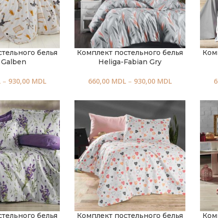
стельного белья
Комплект постельного белья
Ком
 Galben
Heliga-Fabian Gry
L
–
930,00
MDL
660,00
MDL
–
930,00
MDL
6
стельного белья
Комплект постельного белья
Ком