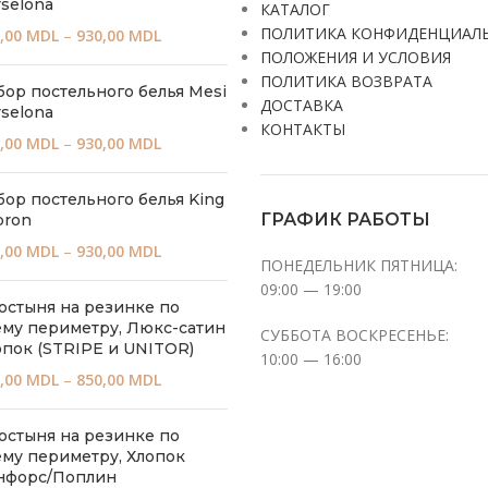
selona
КАТАЛОГ
ПОЛИТИКА КОНФИДЕНЦИАЛ
,00
MDL
–
930,00
MDL
ПОЛОЖЕНИЯ И УСЛОВИЯ
ПОЛИТИКА ВОЗВРАТА
бор постельного белья Mesi
ДОСТАВКА
selona
КОНТАКТЫ
,00
MDL
–
930,00
MDL
бор постельного белья King
ГРАФИК РАБОТЫ
bron
,00
MDL
–
930,00
MDL
ПОНЕДЕЛЬНИК ПЯТНИЦА:
09:00 — 19:00
остыня на резинке по
ему периметру, Люкс-сатин
СУББОТА ВОСКРЕСЕНЬЕ:
опок (STRIPE и UNITOR)
10:00 — 16:00
,00
MDL
–
850,00
MDL
остыня на резинке по
ему периметру, Хлопок
нфорс/Поплин