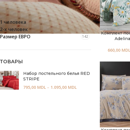
НАБОР
1 человека
137
2-х человек
138
Комплект по
Размер ЕВРО
142
Adelina
660,00
MD
ТОВАРЫ
Набор постельного белья RED
STRIPE
795,00
MDL
–
1.095,00
MDL