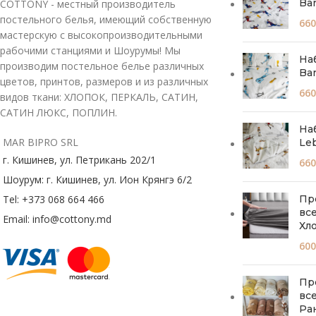
Bar
COTTONY - местный производитель
постельного белья, имеющий собственную
660
мастерскую с высокопроизводительными
рабочими станциями и Шоурумы! Мы
На
производим постельное белье различных
Bar
цветов, принтов, размеров и из различных
660
видов ткани: ХЛОПОК, ПЕРКАЛЬ, САТИН,
САТИН ЛЮКС, ПОПЛИН.
На
MAR BIPRO SRL
Le
г. Кишинев, ул. Петрикань 202/1
660
Шоурум: г. Кишинев, ул. Ион Крянгэ 6/2
Пр
Tel: +373 068 664 466
вс
Email: info@cottony.md
Хл
600
Пр
вс
Ра