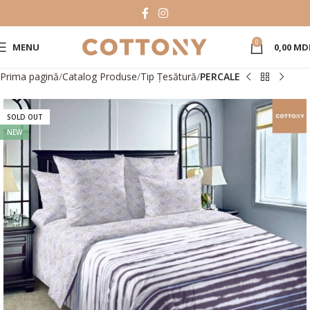
0
MENU
0,00
MD
Prima pagină
Catalog Produse
Tip Țesătură
PERCALE
SOLD OUT
NEW