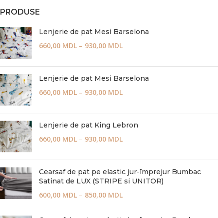
PRODUSE
Lenjerie de pat Mesi Barselona
660,00
MDL
–
930,00
MDL
Lenjerie de pat Mesi Barselona
660,00
MDL
–
930,00
MDL
Lenjerie de pat King Lebron
660,00
MDL
–
930,00
MDL
Cearsaf de pat pe elastic jur-împrejur Bumbac
Satinat de LUX (STRIPE si UNITOR)
600,00
MDL
–
850,00
MDL