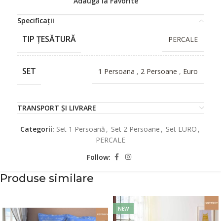
Adaugă la Favorite
Specificații
TIP ȚESĂTURĂ
PERCALE
SET
1 Persoana
,
2 Persoane
,
Euro
TRANSPORT ȘI LIVRARE
Categorii:
Set 1 Persoană
,
Set 2 Persoane
,
Set EURO
,
PERCALE
Follow:
Produse similare
NEW