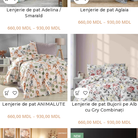
Lenjerie de pat Adelina /
Lenjerie de pat Aglaia
Smarald
660,00
MDL
–
930,00
MDL
660,00
MDL
–
930,00
MDL
Lenjerie de pat ANIMALUTE
Lenjerie de pat Bujorii pe Alb
cu Gry Combinați
660,00
MDL
–
930,00
MDL
660,00
MDL
–
930,00
MDL
NEW