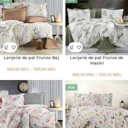
NEW
NEW
Lenjerie de pat Frunze Bej
Lenjerie de pat Frunze de
Maslin
660,00
MDL
–
930,00
MDL
660,00
MDL
–
930,00
MDL
NEW