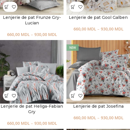
Lenjerie de pat Frunze Gry-
Lenjerie de pat Gool Galben
Lucian
660,00
MDL
–
930,00
MDL
660,00
MDL
–
930,00
MDL
NEW
Lenjerie de pat Heliga-Fabian
Lenjerie de pat Josefina
Gry
660,00
MDL
–
930,00
MDL
660,00
MDL
–
930,00
MDL