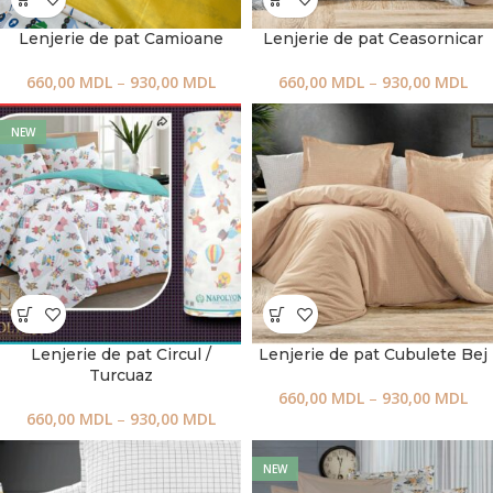
Lenjerie de pat Camioane
Lenjerie de pat Ceasornicar
660,00
MDL
–
930,00
MDL
660,00
MDL
–
930,00
MDL
NEW
Lenjerie de pat Circul /
Lenjerie de pat Cubulete Bej
Turcuaz
660,00
MDL
–
930,00
MDL
660,00
MDL
–
930,00
MDL
NEW