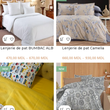
Lenjerie de pat BUMBAC ALB
Lenjerie de pat Camelia
470,00
MDL
–
670,00
MDL
660,00
MDL
–
930,00
MDL
NEW
NEW