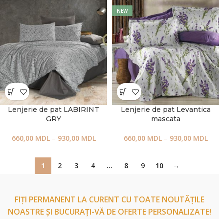
NEW
Lenjerie de pat LABIRINT
Lenjerie de pat Levantica
GRY
mascata
660,00
MDL
–
930,00
MDL
660,00
MDL
–
930,00
MDL
1
2
3
4
…
8
9
10
→
FIȚI PERMANENT LA CURENT CU TOATE NOUTĂȚILE
NOASTRE ȘI BUCURAȚI-VĂ DE OFERTE PERSONALIZATE!