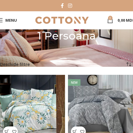
0
MENU
0,00
MD
1 Persoana
Prima pagină
Product Set
1 Persoana
Afișez 1 - 24 din 221 de rezultate
Deschide filtre
NEW