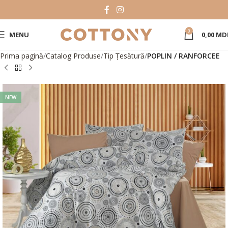
0
MENU
0,00
MD
Prima pagină
Catalog Produse
Tip Țesătură
POPLIN / RANFORCEE
NEW