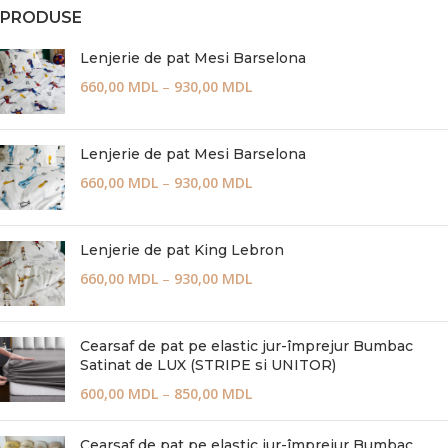
PRODUSE
Lenjerie de pat Mesi Barselona
660,00
MDL
–
930,00
MDL
Lenjerie de pat Mesi Barselona
660,00
MDL
–
930,00
MDL
Lenjerie de pat King Lebron
660,00
MDL
–
930,00
MDL
Cearsaf de pat pe elastic jur-împrejur Bumbac
Satinat de LUX (STRIPE si UNITOR)
600,00
MDL
–
850,00
MDL
Cearsaf de pat pe elastic jur-împrejur Bumbac