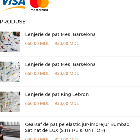
PRODUSE
Lenjerie de pat Mesi Barselona
660,00
MDL
–
930,00
MDL
Lenjerie de pat Mesi Barselona
660,00
MDL
–
930,00
MDL
Lenjerie de pat King Lebron
660,00
MDL
–
930,00
MDL
Cearsaf de pat pe elastic jur-împrejur Bumbac
Satinat de LUX (STRIPE si UNITOR)
600,00
MDL
–
850,00
MDL