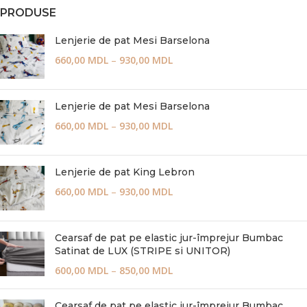
PRODUSE
Lenjerie de pat Mesi Barselona
660,00
MDL
–
930,00
MDL
Lenjerie de pat Mesi Barselona
660,00
MDL
–
930,00
MDL
Lenjerie de pat King Lebron
660,00
MDL
–
930,00
MDL
Cearsaf de pat pe elastic jur-împrejur Bumbac
Satinat de LUX (STRIPE si UNITOR)
600,00
MDL
–
850,00
MDL
Cearsaf de pat pe elastic jur-împrejur Bumbac