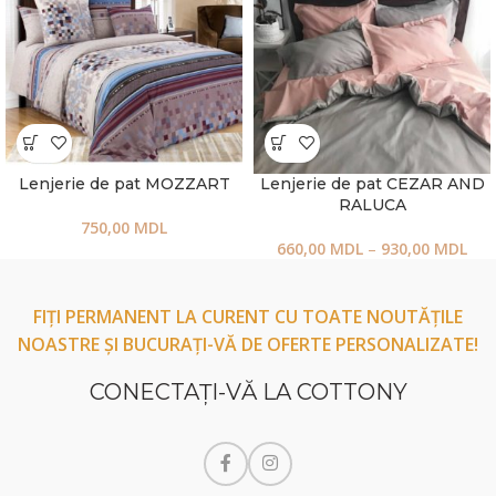
Lenjerie de pat MOZZART
Lenjerie de pat CEZAR AND
RALUCA
750,00
MDL
660,00
MDL
–
930,00
MDL
FIȚI PERMANENT LA CURENT CU TOATE NOUTĂȚILE
NOASTRE ȘI BUCURAȚI-VĂ DE OFERTE PERSONALIZATE!
CONECTAŢI-VĂ LA COTTONY