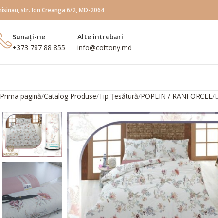
hisinau, str. Ion Creanga 6/2, MD-2064
Sunați-ne
Alte intrebari
+373 787 88 855
info@сottony.md
Prima pagină
Catalog Produse
Tip Țesătură
POPLIN / RANFORCEE
L