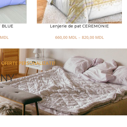
T BLUE
Lenjerie de pat CEREMONIE
MDL
660,00
MDL
–
820,00
MDL
 OFERTE PERSONALIZATE!
ONY