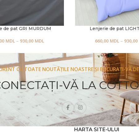
ie de pat GRI MURDUM
Lenjerie de pat LIGH
,00
MDL
–
930,00
MDL
660,00
MDL
–
930,00
CURENT CU TOATE NOUTĂȚILE NOASTRE ȘI BUCURAȚI-VĂ DE
CONECTAŢI-VĂ LA COTT
HARTA SITE-ULUI