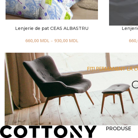
Lenjerie de pat CEAS ALBASTRU
Lenjer
660,00
MDL
–
930,00
MDL
660
FIȚI PERMANENT LA 
PRODUSE