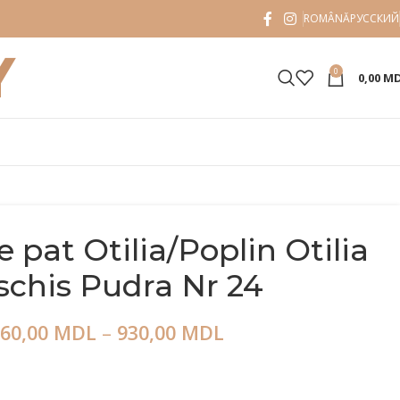
ROMÂNĂ
РУССКИЙ
0
0,00
M
e pat Otilia/Poplin Otilia
chis Pudra Nr 24
60,00
MDL
–
930,00
MDL