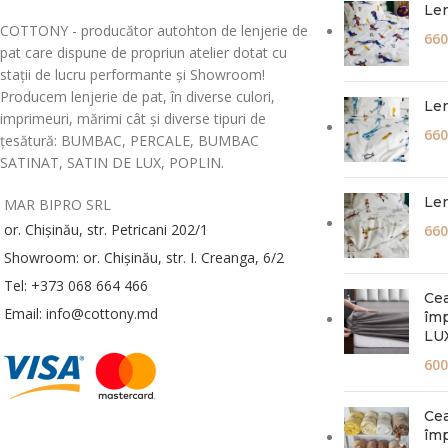
Len
COTTONY - producător autohton de lenjerie de
660
pat care dispune de propriun atelier dotat cu
stații de lucru performante și Showroom!
Producem lenjerie de pat, în diverse culori,
Len
imprimeuri, mărimi cât și diverse tipuri de
660
țesătură: BUMBAC, PERCALE, BUMBAC
SATINAT, SATIN DE LUX, POPLIN.
Len
MAR BIPRO SRL
or. Chișinău, str. Petricani 202/1
660
Showroom: or. Chișinău, str. I. Creanga, 6/2
Tel: +373 068 664 466
Cea
Email: info@cottony.md
împ
LUX
600
Cea
îm