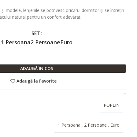
 și modele, lenjeriile se potrivesc oricărui dormitor și se întrețin
acului natural pentru un confort adevărat.
SET
1 Persoana
2 Persoane
Euro
ADAUGĂ ÎN COȘ
Adaugă la Favorite
POPLIN
1 Persoana
,
2 Persoane
,
Euro