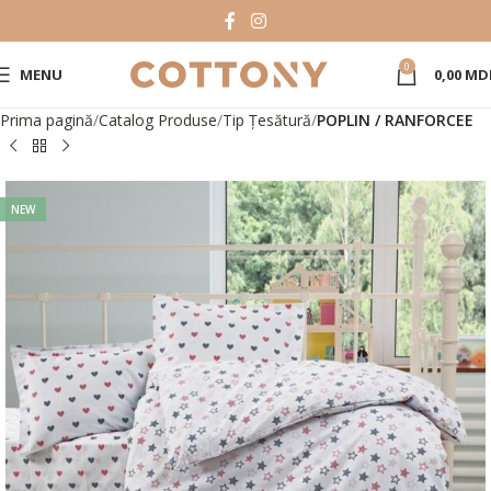
0
MENU
0,00
MD
Prima pagină
Catalog Produse
Tip Țesătură
POPLIN / RANFORCEE
NEW