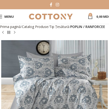
0
MENU
0,00
MD
Prima pagină
Catalog Produse
Tip Țesătură
POPLIN / RANFORCEE