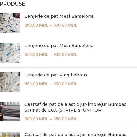
PRODUSE
Lenjerie de pat Mesi Barselona
660,00
MDL
–
930,00
MDL
Lenjerie de pat Mesi Barselona
660,00
MDL
–
930,00
MDL
Lenjerie de pat King Lebron
660,00
MDL
–
930,00
MDL
Cearsaf de pat pe elastic jur-împrejur Bumbac
Satinat de LUX (STRIPE si UNITOR)
600,00
MDL
–
850,00
MDL
Cearsaf de pat pe elastic jur-împrejur Bumbac