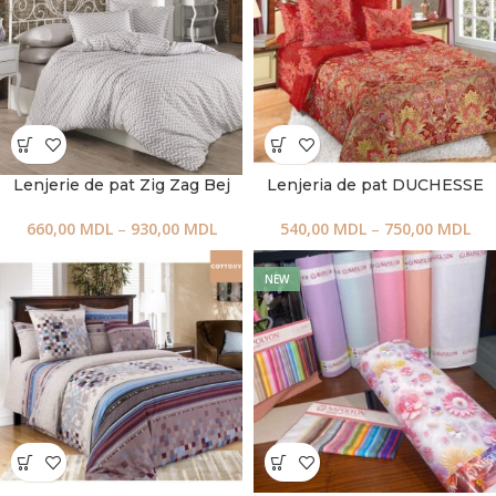
Lenjerie de pat Zig Zag Bej
Lenjeria de pat DUCHESSE
660,00
MDL
–
930,00
MDL
540,00
MDL
–
750,00
MDL
NEW