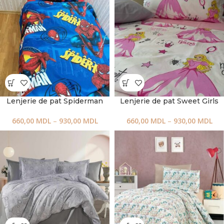
Lenjerie de pat Spiderman
Lenjerie de pat Sweet Girls
660,00
MDL
–
930,00
MDL
660,00
MDL
–
930,00
MDL