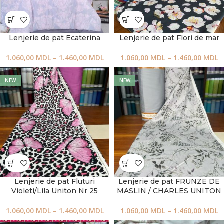
Lenjerie de pat Ecaterina
Lenjerie de pat Flori de mar
1.060,00
MDL
–
1.460,00
MDL
1.060,00
MDL
–
1.460,00
MDL
NEW
NEW
Lenjerie de pat Fluturi
Lenjerie de pat FRUNZE DE
Violeti/Lila Uniton Nr 25
MASLIN / CHARLES UNITON
1.060,00
MDL
–
1.460,00
MDL
1.060,00
MDL
–
1.460,00
MDL