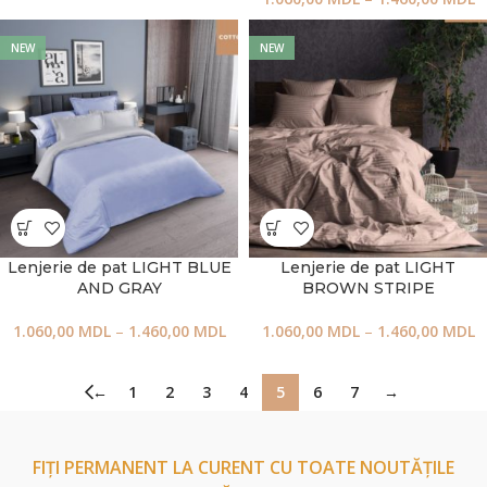
NEW
NEW
Lenjerie de pat LIGHT BLUE
Lenjerie de pat LIGHT
AND GRAY
BROWN STRIPE
1.060,00
MDL
–
1.460,00
MDL
1.060,00
MDL
–
1.460,00
MDL
←
1
2
3
4
5
6
7
→
FIȚI PERMANENT LA CURENT CU TOATE NOUTĂȚILE