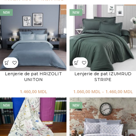
NEW
NEW
Lenjerie de pat HRIZOLIT
Lenjerie de pat IZUMRUD
UNITON
STRIPE
1.460,00
MDL
1.060,00
MDL
–
1.460,00
MDL
NEW
NEW