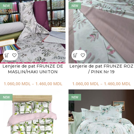
NEW
NEW
Lenjerie de pat FRUNZE DE
Lenjerie de pat FRUNZE ROZ
MASLIN/HAKI UNITON
/ PINK Nr 19
1.060,00
MDL
–
1.460,00
MDL
1.060,00
MDL
–
1.460,00
MDL
NEW
NEW