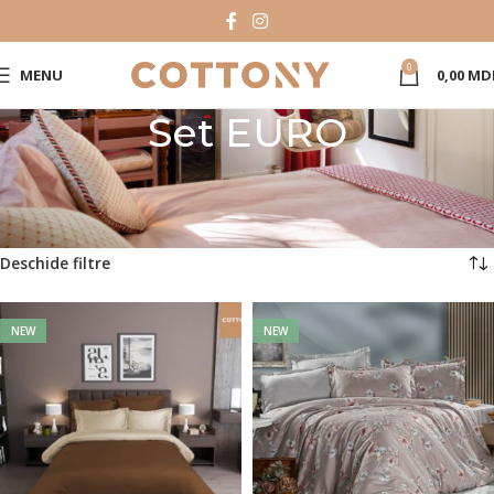
0
MENU
0,00
MD
Set EURO
Prima pagină
Catalog Produse
Set lenjerie de pat
Set EURO
Pagina 5
Afișez 97 - 120 din 150 de rezultate
Deschide filtre
NEW
NEW