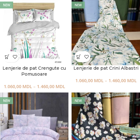
NEW
NEW
Lenjerie de pat Crengute cu
Lenjerie de pat Crini Albastri
Pomusoare
1.060,00
MDL
–
1.460,00
MDL
1.060,00
MDL
–
1.460,00
MDL
NEW
NEW