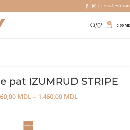
ROMÂNĂ
РУССКИЙ
0
0,00
M
 de pat IZUMRUD STRIPE
060,00
MDL
–
1.460,00
MDL