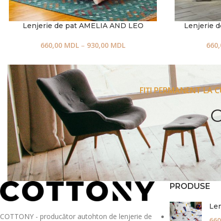
Lenjerie de pat AMELIA AND LEO
Lenjerie 
660,00
MDL
–
930,00
MDL
660
FIȚI PERMANENT LA 
PRODUSE
Len
COTTONY - producător autohton de lenjerie de
660