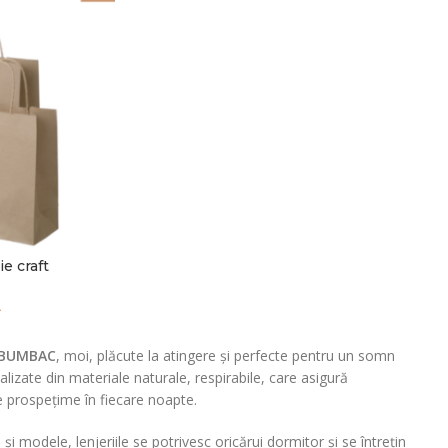
e craft
L
% BUMBAC
, moi, plăcute la atingere și perfecte pentru un somn
ealizate din materiale naturale, respirabile, care asigură
de prospețime în fiecare noapte.
 și modele, lenjeriile se potrivesc oricărui dormitor și se întrețin