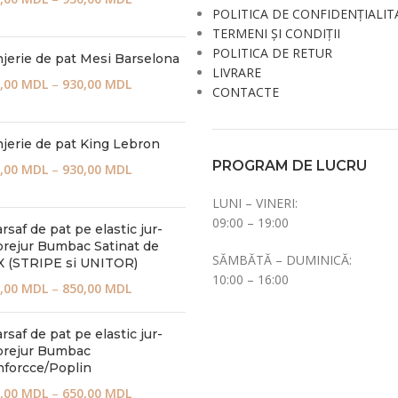
POLITICA DE CONFIDENȚIALIT
TERMENI ȘI CONDIȚII
POLITICA DE RETUR
jerie de pat Mesi Barselona
LIVRARE
,00
MDL
–
930,00
MDL
CONTACTE
jerie de pat King Lebron
PROGRAM DE LUCRU
,00
MDL
–
930,00
MDL
LUNI – VINERI:
09:00 – 19:00
rsaf de pat pe elastic jur-
rejur Bumbac Satinat de
SĂMBĂTĂ – DUMINICĂ:
 (STRIPE si UNITOR)
10:00 – 16:00
,00
MDL
–
850,00
MDL
rsaf de pat pe elastic jur-
prejur Bumbac
forcce/Poplin
,00
MDL
–
650,00
MDL