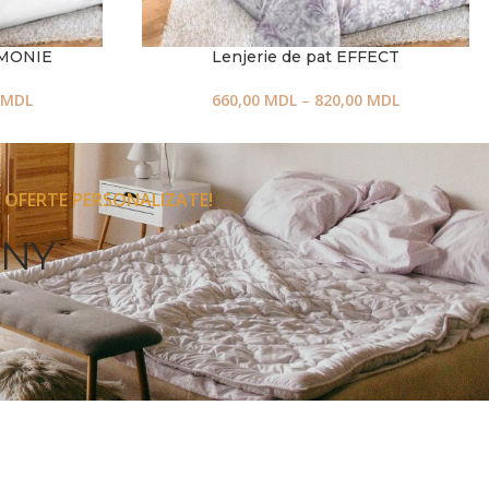
EMONIE
Lenjerie de pat EFFECT
MDL
660,00
MDL
–
820,00
MDL
 OFERTE PERSONALIZATE!
ONY