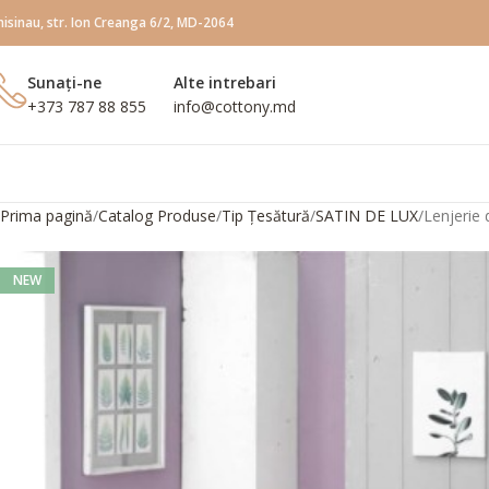
hisinau, str. Ion Creanga 6/2, MD-2064
Sunați-ne
Alte intrebari
+373 787 88 855
info@сottony.md
Prima pagină
Catalog Produse
Tip Țesătură
SATIN DE LUX
Lenjerie
NEW