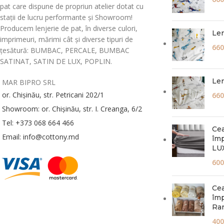
pat care dispune de propriun atelier dotat cu
stații de lucru performante și Showroom!
Producem lenjerie de pat, în diverse culori,
Len
imprimeuri, mărimi cât și diverse tipuri de
660
țesătură: BUMBAC, PERCALE, BUMBAC
SATINAT, SATIN DE LUX, POPLIN.
Len
MAR BIPRO SRL
or. Chișinău, str. Petricani 202/1
660
Showroom: or. Chișinău, str. I. Creanga, 6/2
Tel: +373 068 664 466
Cea
Email: info@cottony.md
împ
LUX
600
Cea
îm
Ran
400