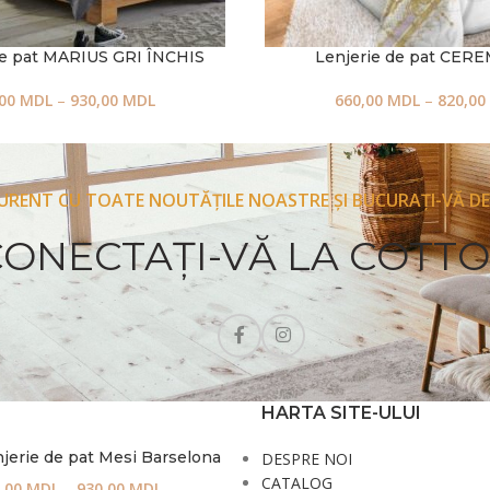
de pat MARIUS GRI ÎNCHIS
Lenjerie de pat CER
,00
MDL
–
930,00
MDL
660,00
MDL
–
820,00
CURENT CU TOATE NOUTĂȚILE NOASTRE ȘI BUCURAȚI-VĂ DE
CONECTAŢI-VĂ LA COTT
HARTA SITE-ULUI
jerie de pat Mesi Barselona
DESPRE NOI
CATALOG
,00
MDL
–
930,00
MDL