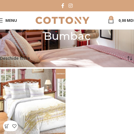
0
MENU
0,00
MD
Bumbac
Prima pagină
Product Material
Bumbac
Afișez singurul rezultat
Deschide filtre