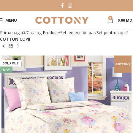
0
MENU
0,00
MD
Prima pagină
Catalog Produse
Set lenjerie de pat
Set pentru copii
COTTON COPII
SOLD OUT
NEW