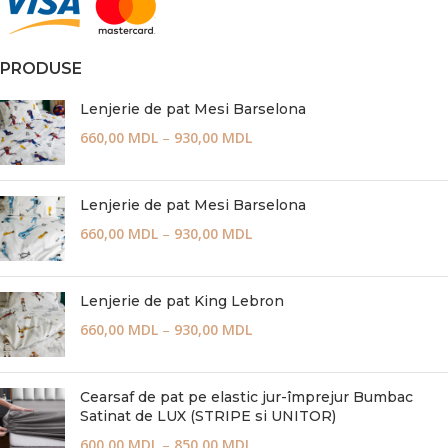
PRODUSE
Lenjerie de pat Mesi Barselona
660,00
MDL
–
930,00
MDL
Lenjerie de pat Mesi Barselona
660,00
MDL
–
930,00
MDL
Lenjerie de pat King Lebron
660,00
MDL
–
930,00
MDL
Cearsaf de pat pe elastic jur-împrejur Bumbac
Satinat de LUX (STRIPE si UNITOR)
600,00
MDL
–
850,00
MDL