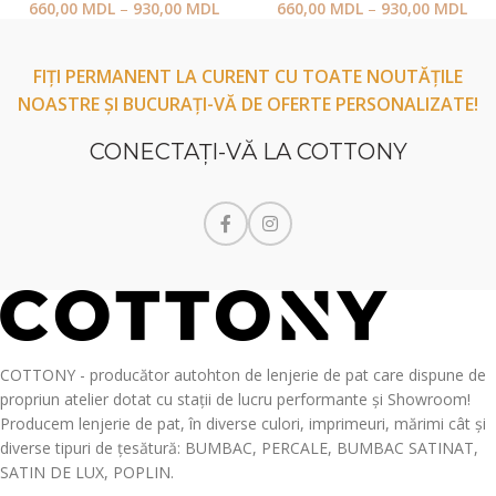
660,00
MDL
–
930,00
MDL
660,00
MDL
–
930,00
MDL
FIȚI PERMANENT LA CURENT CU TOATE NOUTĂȚILE
NOASTRE ȘI BUCURAȚI-VĂ DE OFERTE PERSONALIZATE!
CONECTAŢI-VĂ LA COTTONY
COTTONY - producător autohton de lenjerie de pat care dispune de
propriun atelier dotat cu stații de lucru performante și Showroom!
Producem lenjerie de pat, în diverse culori, imprimeuri, mărimi cât și
diverse tipuri de țesătură: BUMBAC, PERCALE, BUMBAC SATINAT,
SATIN DE LUX, POPLIN.