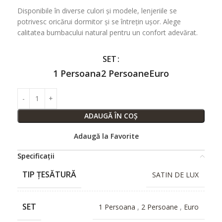
Disponibile în diverse culori și modele, lenjeriile se
potrivesc oricărui dormitor și se întrețin ușor. Alege
calitatea bumbacului natural pentru un confort adevărat.
SET
1 Persoana
2 Persoane
Euro
ADAUGĂ ÎN COȘ
Adaugă la Favorite
Specificații
TIP ȚESĂTURĂ
SATIN DE LUX
SET
1 Persoana
,
2 Persoane
,
Euro