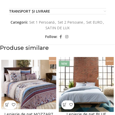
TRANSPORT ȘI LIVRARE
Categorii:
Set 1 Persoană
,
Set 2 Persoane
,
Set EURO
,
SATIN DE LUX
Follow:
Produse similare
NEW
Lenjerie de pat MOZZART
Lenjerie de pat BLUE