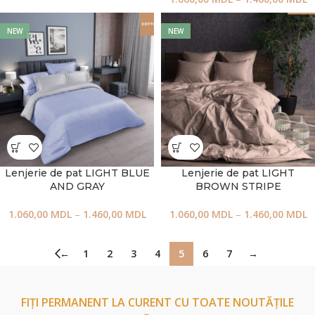
NEW
NEW
Lenjerie de pat LIGHT BLUE
Lenjerie de pat LIGHT
AND GRAY
BROWN STRIPE
1.060,00
MDL
–
1.460,00
MDL
1.060,00
MDL
–
1.460,00
MDL
←
1
2
3
4
5
6
7
→
FIȚI PERMANENT LA CURENT CU TOATE NOUTĂȚILE