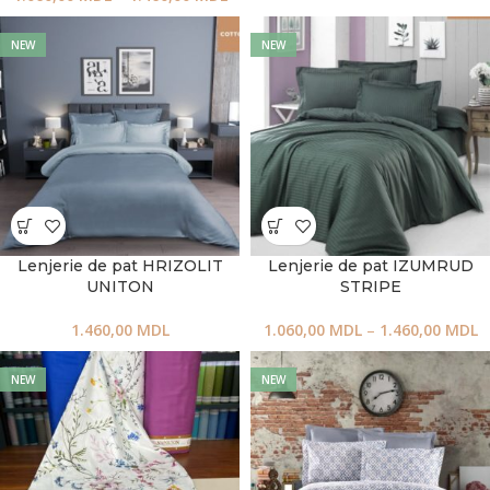
NEW
NEW
Lenjerie de pat HRIZOLIT
Lenjerie de pat IZUMRUD
UNITON
STRIPE
1.460,00
MDL
1.060,00
MDL
–
1.460,00
MDL
NEW
NEW