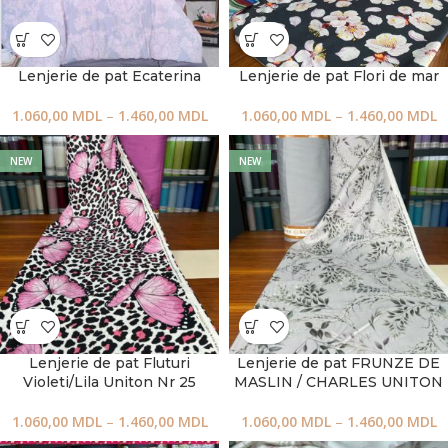
Lenjerie de pat Ecaterina
Lenjerie de pat Flori de mar
1.060,00
MDL
–
1.460,00
MDL
1.060,00
MDL
–
1.460,00
MDL
NEW
NEW
Lenjerie de pat Fluturi
Lenjerie de pat FRUNZE DE
Violeti/Lila Uniton Nr 25
MASLIN / CHARLES UNITON
1.060,00
MDL
–
1.460,00
MDL
1.060,00
MDL
–
1.460,00
MDL