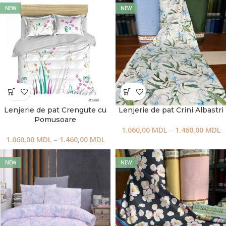
NEW
NEW
Lenjerie de pat Crengute cu
Lenjerie de pat Crini Albastri
Pomusoare
1.060,00
MDL
–
1.460,00
MDL
1.060,00
MDL
–
1.460,00
MDL
NEW
NEW