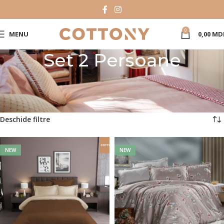
0
MENU
0,00
MD
Set 2 Persoane
Prima pagină
Catalog Produse
Set lenjerie de pat
Set 2 Persoane
Pagina 5
Afișez 97 - 120 din 150 de rezultate
Deschide filtre
NEW
NEW