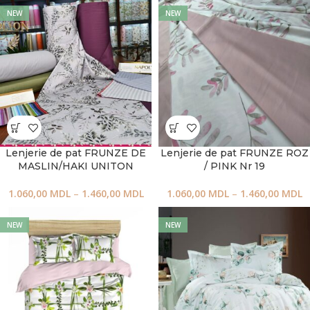
NEW
NEW
Lenjerie de pat FRUNZE DE
Lenjerie de pat FRUNZE ROZ
MASLIN/HAKI UNITON
/ PINK Nr 19
1.060,00
MDL
–
1.460,00
MDL
1.060,00
MDL
–
1.460,00
MDL
NEW
NEW