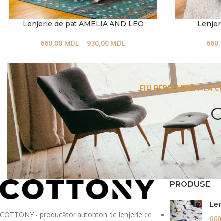
Lenjerie de pat AMELIA AND LEO
Lenje
660,00
MDL
–
930,00
MDL
660
FIȚI PERMANENT LA 
PRODUSE
Len
COTTONY - producător autohton de lenjerie de
660