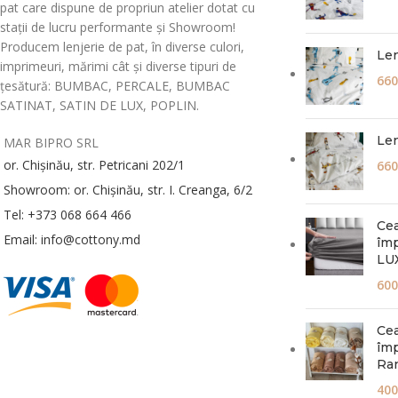
pat care dispune de propriun atelier dotat cu
stații de lucru performante și Showroom!
Producem lenjerie de pat, în diverse culori,
Len
imprimeuri, mărimi cât și diverse tipuri de
660
țesătură: BUMBAC, PERCALE, BUMBAC
SATINAT, SATIN DE LUX, POPLIN.
Len
MAR BIPRO SRL
or. Chișinău, str. Petricani 202/1
660
Showroom: or. Chișinău, str. I. Creanga, 6/2
Tel: +373 068 664 466
Cea
Email: info@cottony.md
împ
LUX
600
Cea
îm
Ran
400