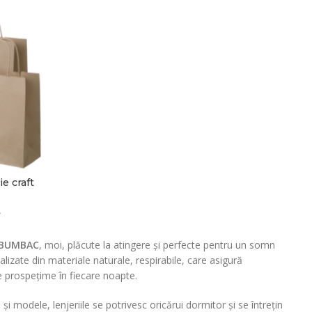
e craft
L
% BUMBAC
, moi, plăcute la atingere și perfecte pentru un somn
ealizate din materiale naturale, respirabile, care asigură
de prospețime în fiecare noapte.
 și modele, lenjeriile se potrivesc oricărui dormitor și se întrețin