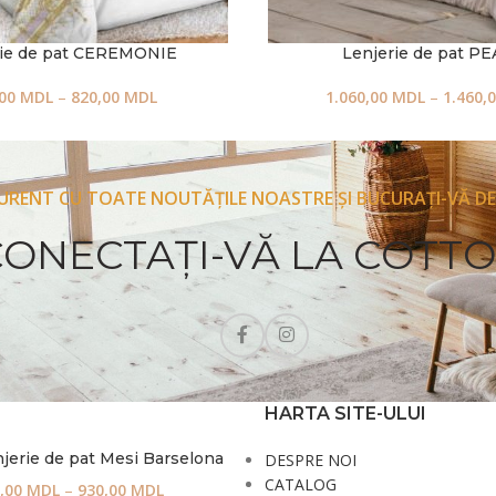
rie de pat CEREMONIE
Lenjerie de pat P
,00
MDL
–
820,00
MDL
1.060,00
MDL
–
1.460,
CURENT CU TOATE NOUTĂȚILE NOASTRE ȘI BUCURAȚI-VĂ DE
CONECTAŢI-VĂ LA COTT
HARTA SITE-ULUI
jerie de pat Mesi Barselona
DESPRE NOI
CATALOG
,00
MDL
–
930,00
MDL