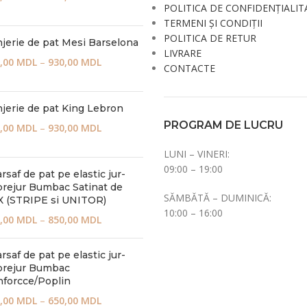
POLITICA DE CONFIDENȚIALIT
TERMENI ȘI CONDIȚII
POLITICA DE RETUR
jerie de pat Mesi Barselona
LIVRARE
,00
MDL
–
930,00
MDL
CONTACTE
jerie de pat King Lebron
PROGRAM DE LUCRU
,00
MDL
–
930,00
MDL
LUNI – VINERI:
09:00 – 19:00
rsaf de pat pe elastic jur-
rejur Bumbac Satinat de
SĂMBĂTĂ – DUMINICĂ:
 (STRIPE si UNITOR)
10:00 – 16:00
,00
MDL
–
850,00
MDL
rsaf de pat pe elastic jur-
prejur Bumbac
forcce/Poplin
,00
MDL
–
650,00
MDL