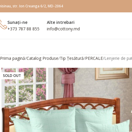
hisinau, str. Ion Creanga 6/2, MD-2064
Sunați-ne
Alte intrebari
+373 787 88 855
info@сottony.md
Prima pagină
Catalog Produse
Tip Țesătură
PERCALE
Lenjerie de p
SOLD OUT