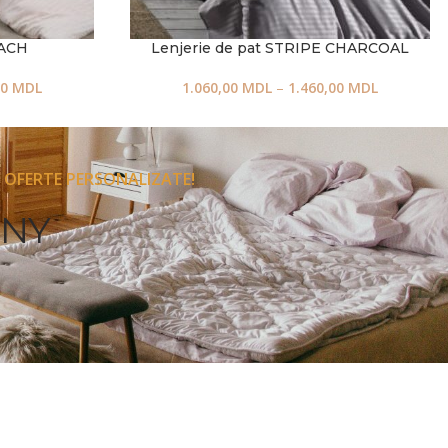
EACH
Lenjerie de pat STRIPE CHARCOAL
00
MDL
1.060,00
MDL
–
1.460,00
MDL
 OFERTE PERSONALIZATE!
ONY