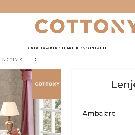
CATALOG
ARTICOLE NOI
BLOG
CONTACTE
at NICOLY
Lenj
Ambalare